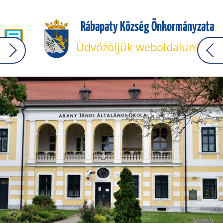
Rábapaty Község Önkormányzata
Üdvözöljük weboldalunkon!