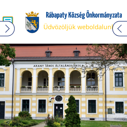
Rábapaty Község Önkormányzata
Üdvözöljük weboldalunkon!