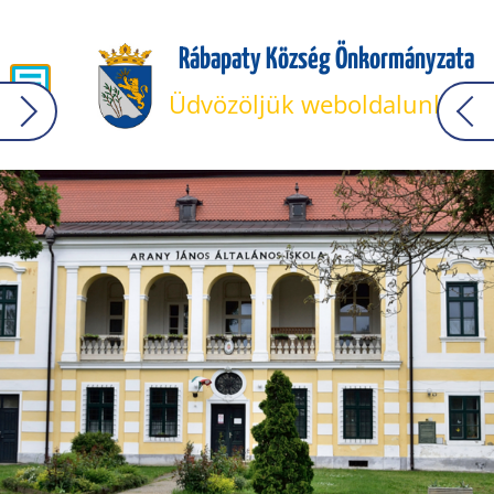
Rábapaty Község Önkormányzata
Üdvözöljük weboldalunkon!